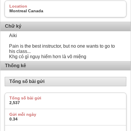
Location
Montreal Canada
Chữ ký
Aiki
Pain is the best instructor, but no one wants to go to
his class...
Khg có gì nguy hiểm hơn là võ miệng
Thống kê
Tổng số bài gửi
Tổng số bài gửi
2,537
Gửi mỗi ngày
0.34