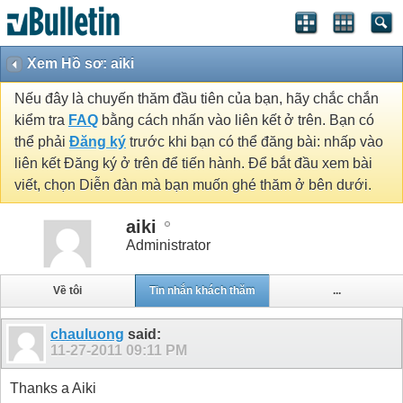
Xem Hồ sơ: aiki
Nếu đây là chuyến thăm đầu tiên của bạn, hãy chắc chắn
kiểm tra
FAQ
bằng cách nhấn vào liên kết ở trên. Bạn có
thể phải
Đăng ký
trước khi bạn có thể đăng bài: nhấp vào
liên kết Đăng ký ở trên để tiến hành. Để bắt đầu xem bài
viết, chọn Diễn đàn mà bạn muốn ghé thăm ở bên dưới.
aiki
Administrator
Về tôi
Tin nhắn khách thăm
...
chauluong
said:
11-27-2011
09:11 PM
Thanks a Aiki