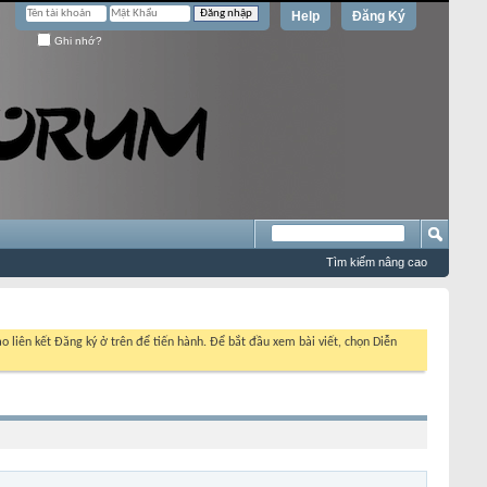
Help
Đăng Ký
Ghi nhớ?
Tìm kiếm nâng cao
o liên kết Đăng ký ở trên để tiến hành. Để bắt đầu xem bài viết, chọn Diễn