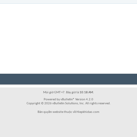
Múi giờ GMT +7. Bây giờ là
10:18 AM
.
Powered by vBulletin® Version 4.2.0
Copyright © 2026 vBulletin Solutions, Inc. All rights reserved.
Bản quyền website thuộc về Hiepkhidao.com