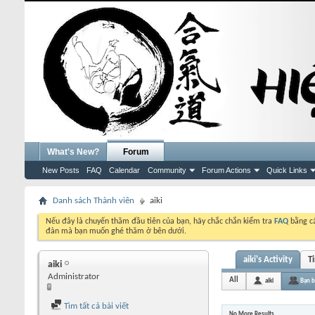
What's New?
Forum
New Posts
FAQ
Calendar
Community
Forum Actions
Quick Links
Danh sách Thành viên
aiki
Nếu đây là chuyến thăm đầu tiên của bạn, hãy chắc chắn kiểm tra
FAQ
bằng cá
đàn mà bạn muốn ghé thăm ở bên dưới.
aiki's Activity
T
aiki
Administrator
All
aiki
Bạn 
Tìm tất cả bài viết
No More Results