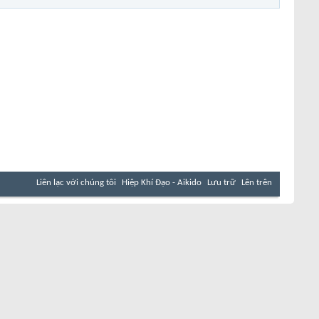
Liên lạc với chúng tôi
Hiệp Khí Đạo - Aikido
Lưu trữ
Lên trên