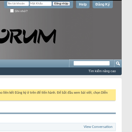
Help
Đăng Ký
Ghi nhớ?
Tìm kiếm nâng cao
o liên kết Đăng ký ở trên để tiến hành. Để bắt đầu xem bài viết, chọn Diễn
View Conversation