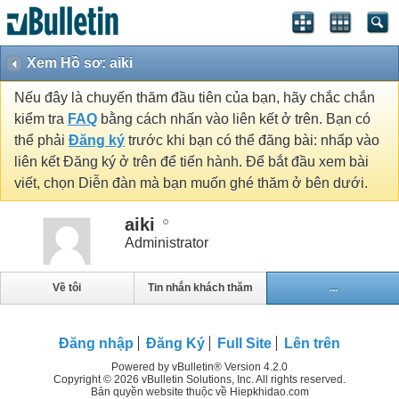
Xem Hồ sơ: aiki
Nếu đây là chuyến thăm đầu tiên của bạn, hãy chắc chắn
kiểm tra
FAQ
bằng cách nhấn vào liên kết ở trên. Bạn có
thể phải
Đăng ký
trước khi bạn có thể đăng bài: nhấp vào
liên kết Đăng ký ở trên để tiến hành. Để bắt đầu xem bài
viết, chọn Diễn đàn mà bạn muốn ghé thăm ở bên dưới.
aiki
Administrator
Về tôi
Tin nhắn khách thăm
...
Đăng nhập
Đăng Ký
Full Site
Lên trên
Powered by vBulletin® Version 4.2.0
Copyright © 2026 vBulletin Solutions, Inc. All rights reserved.
Bản quyền website thuộc về Hiepkhidao.com