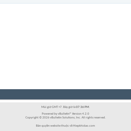
Múi giờ GMT +7. Bây giờ là
07:36 PM
.
Powered by vBulletin® Version 4.2.0
Copyright © 2026 vBulletin Solutions, Inc. All rights reserved.
Bản quyền website thuộc về Hiepkhidao.com