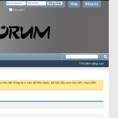
Help
Đăng Ký
Ghi nhớ?
Tìm kiếm nâng cao
o liên kết Đăng ký ở trên để tiến hành. Để bắt đầu xem bài viết, chọn Diễn