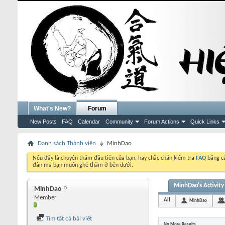
What's New?
Forum
New Posts
FAQ
Calendar
Community
Forum Actions
Quick Links
Danh sách Thành viên
MinhDao
Nếu đây là chuyến thăm đầu tiên của bạn, hãy chắc chắn kiểm tra
FAQ
bằng cá
đàn mà bạn muốn ghé thăm ở bên dưới.
MinhDao's Activity
MinhDao
Member
All
MinhDao
Tìm tất cả bài viết
No More Results