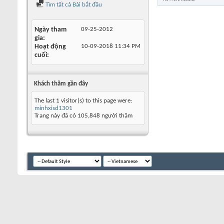
Tìm tất cả Bài bắt đầu
Ngày tham
09-25-2012
gia
Hoạt động
10-09-2018
11:34 PM
cuối
Khách thăm gần đây
The last 1 visitor(s) to this page were:
minhxisd1301
Trang này đã có
105,848
người thăm