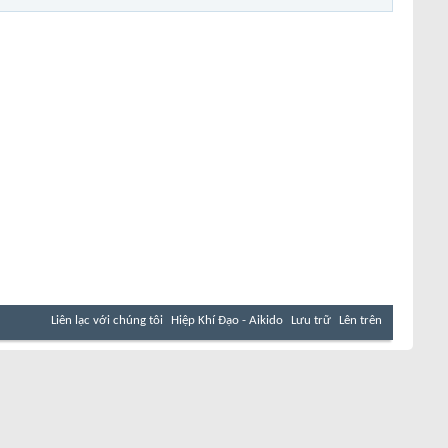
Liên lạc với chúng tôi
Hiệp Khí Đạo - Aikido
Lưu trữ
Lên trên