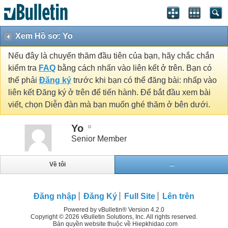
Xem Hồ sơ: Yo
Nếu đây là chuyến thăm đầu tiên của bạn, hãy chắc chắn
kiểm tra
FAQ
bằng cách nhấn vào liên kết ở trên. Bạn có
thể phải
Đăng ký
trước khi bạn có thể đăng bài: nhấp vào
liên kết Đăng ký ở trên để tiến hành. Để bắt đầu xem bài
viết, chọn Diễn đàn mà bạn muốn ghé thăm ở bên dưới.
Yo
Senior Member
Về tôi
...
Đăng nhập
Đăng Ký
Full Site
Lên trên
Powered by vBulletin® Version 4.2.0
Copyright © 2026 vBulletin Solutions, Inc. All rights reserved.
Bản quyền website thuộc về Hiepkhidao.com