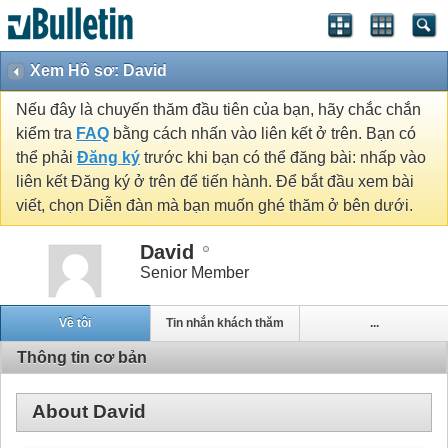
Xem Hồ sơ: David
Nếu đây là chuyến thăm đầu tiên của bạn, hãy chắc chắn
kiểm tra
FAQ
bằng cách nhấn vào liên kết ở trên. Bạn có
thể phải
Đăng ký
trước khi bạn có thể đăng bài: nhấp vào
liên kết Đăng ký ở trên để tiến hành. Để bắt đầu xem bài
viết, chọn Diễn đàn mà bạn muốn ghé thăm ở bên dưới.
David
Senior Member
Về tôi
Tin nhắn khách thăm
...
Thông tin cơ bản
About David