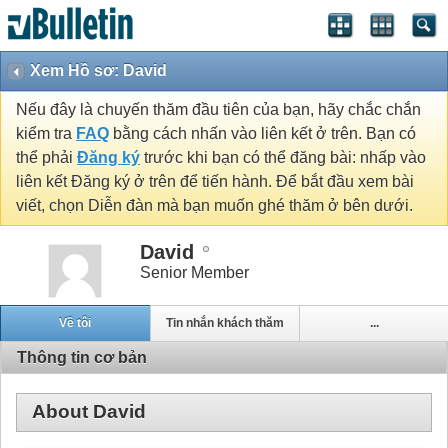
Xem Hồ sơ: David
Nếu đây là chuyến thăm đầu tiên của bạn, hãy chắc chắn
kiểm tra
FAQ
bằng cách nhấn vào liên kết ở trên. Bạn có
thể phải
Đăng ký
trước khi bạn có thể đăng bài: nhấp vào
liên kết Đăng ký ở trên để tiến hành. Để bắt đầu xem bài
viết, chọn Diễn đàn mà bạn muốn ghé thăm ở bên dưới.
David
Senior Member
Về tôi
Tin nhắn khách thăm
...
Thông tin cơ bản
About David