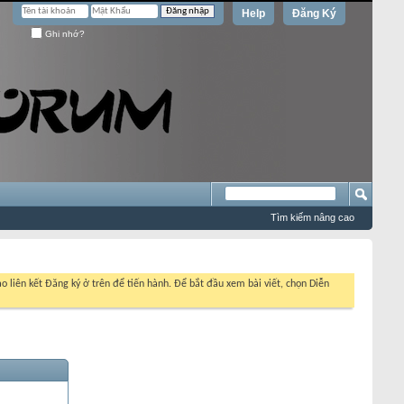
Help
Đăng Ký
Ghi nhớ?
Tìm kiếm nâng cao
o liên kết Đăng ký ở trên để tiến hành. Để bắt đầu xem bài viết, chọn Diễn