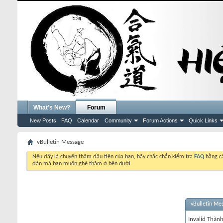
What's New?
Forum
New Posts
FAQ
Calendar
Community
Forum Actions
Quick Links
vBulletin Message
Nếu đây là chuyến thăm đầu tiên của bạn, hãy chắc chắn kiểm tra
FAQ
bằng cá
đàn mà bạn muốn ghé thăm ở bên dưới.
vBulletin Me
Invalid Thành