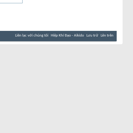
Liên lạc với chúng tôi
Hiệp Khí Đạo - Aikido
Lưu trữ
Lên trên