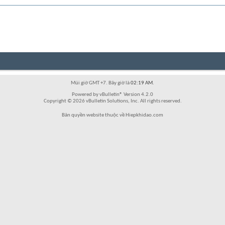
Múi giờ GMT +7. Bây giờ là
02:19 AM
.
Powered by vBulletin® Version 4.2.0
Copyright © 2026 vBulletin Solutions, Inc. All rights reserved.
Bản quyền website thuộc về Hiepkhidao.com