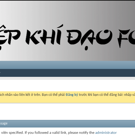
ch nhấn vào liên kết ở trên. Bạn có thể phải
Đăng ký
trước khi bạn có thể đăng bài: nhấp và
ssage
 viên specified. If you followed a valid link, please notify the
administrator