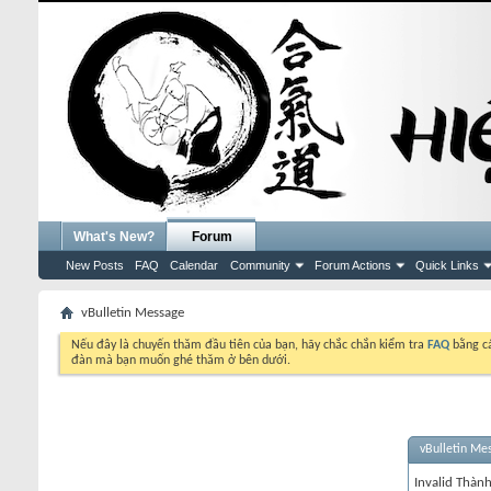
What's New?
Forum
New Posts
FAQ
Calendar
Community
Forum Actions
Quick Links
vBulletin Message
Nếu đây là chuyến thăm đầu tiên của bạn, hãy chắc chắn kiểm tra
FAQ
bằng cá
đàn mà bạn muốn ghé thăm ở bên dưới.
vBulletin Me
Invalid Thành