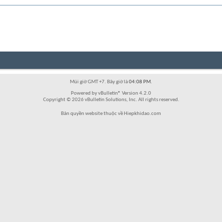
Múi giờ GMT +7. Bây giờ là
04:08 PM
.
Powered by vBulletin® Version 4.2.0
Copyright © 2026 vBulletin Solutions, Inc. All rights reserved.
Bản quyền website thuộc về Hiepkhidao.com