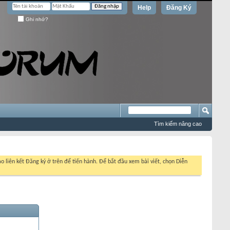
Help
Đăng Ký
Ghi nhớ?
Tìm kiếm nâng cao
o liên kết Đăng ký ở trên để tiến hành. Để bắt đầu xem bài viết, chọn Diễn