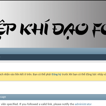
ch nhấn vào liên kết ở trên. Bạn có thể phải
Đăng ký
trước khi bạn có thể đăng bài: nhấp và
ssage
 viên specified. If you followed a valid link, please notify the
administrator