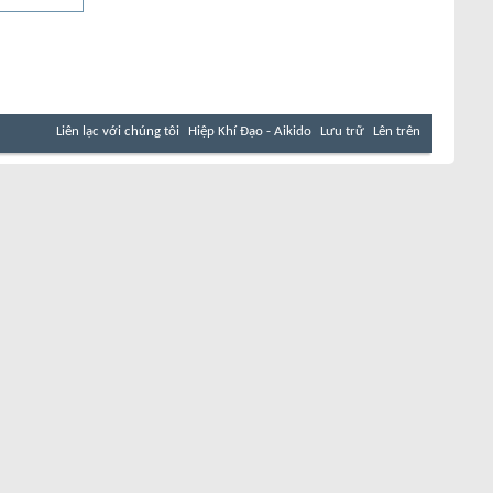
Liên lạc với chúng tôi
Hiệp Khí Đạo - Aikido
Lưu trữ
Lên trên