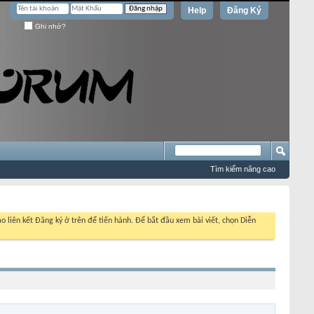
Help
Đăng Ký
Ghi nhớ?
Tìm kiếm nâng cao
o liên kết Đăng ký ở trên để tiến hành. Để bắt đầu xem bài viết, chọn Diễn