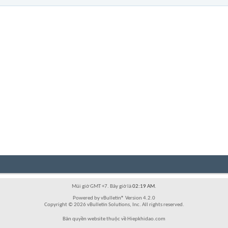
Múi giờ GMT +7. Bây giờ là
02:19 AM
.
Powered by vBulletin® Version 4.2.0
Copyright © 2026 vBulletin Solutions, Inc. All rights reserved.
Bản quyền website thuộc về Hiepkhidao.com