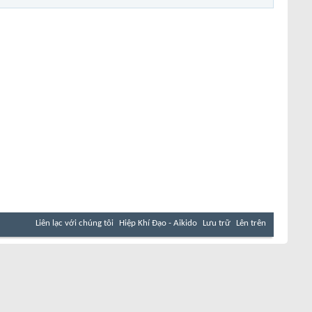
Liên lạc với chúng tôi
Hiệp Khí Đạo - Aikido
Lưu trữ
Lên trên