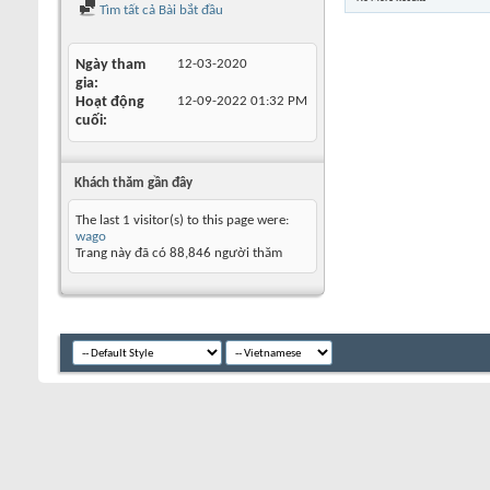
Tìm tất cả Bài bắt đầu
Ngày tham
12-03-2020
gia
Hoạt động
12-09-2022
01:32 PM
cuối
Khách thăm gần đây
The last 1 visitor(s) to this page were:
wago
Trang này đã có
88,846
người thăm