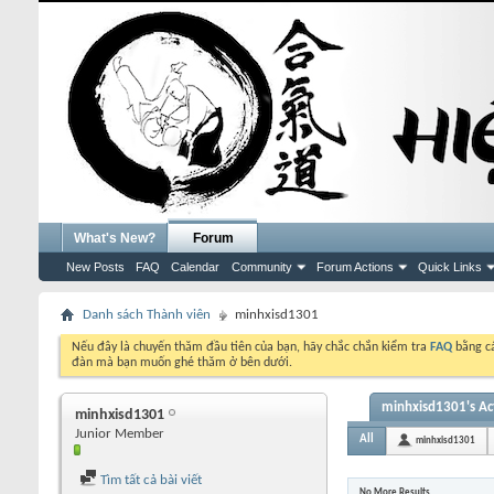
What's New?
Forum
New Posts
FAQ
Calendar
Community
Forum Actions
Quick Links
Danh sách Thành viên
minhxisd1301
Nếu đây là chuyến thăm đầu tiên của bạn, hãy chắc chắn kiểm tra
FAQ
bằng cá
đàn mà bạn muốn ghé thăm ở bên dưới.
minhxisd1301's Act
minhxisd1301
Junior Member
All
minhxisd1301
Tìm tất cả bài viết
No More Results