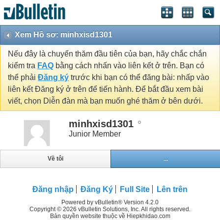
Xem Hồ sơ: minhxisd1301
Nếu đây là chuyến thăm đầu tiên của bạn, hãy chắc chắn
kiểm tra
FAQ
bằng cách nhấn vào liên kết ở trên. Bạn có
thể phải
Đăng ký
trước khi bạn có thể đăng bài: nhấp vào
liên kết Đăng ký ở trên để tiến hành. Để bắt đầu xem bài
viết, chọn Diễn đàn mà bạn muốn ghé thăm ở bên dưới.
minhxisd1301
Junior Member
Về tôi
...
Đăng nhập
Đăng Ký
Full Site
Lên trên
Powered by vBulletin® Version 4.2.0
Copyright © 2026 vBulletin Solutions, Inc. All rights reserved.
Bản quyền website thuộc về Hiepkhidao.com