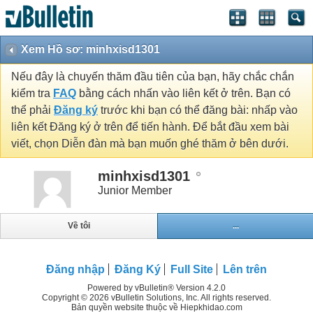
Xem Hồ sơ: minhxisd1301
Nếu đây là chuyến thăm đầu tiên của bạn, hãy chắc chắn
kiểm tra
FAQ
bằng cách nhấn vào liên kết ở trên. Bạn có
thể phải
Đăng ký
trước khi bạn có thể đăng bài: nhấp vào
liên kết Đăng ký ở trên để tiến hành. Để bắt đầu xem bài
viết, chọn Diễn đàn mà bạn muốn ghé thăm ở bên dưới.
minhxisd1301
Junior Member
Về tôi
...
Đăng nhập
Đăng Ký
Full Site
Lên trên
Powered by vBulletin® Version 4.2.0
Copyright © 2026 vBulletin Solutions, Inc. All rights reserved.
Bản quyền website thuộc về Hiepkhidao.com