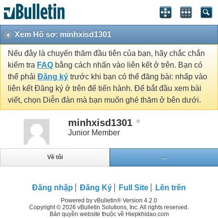
Xem Hồ sơ: minhxisd1301
Nếu đây là chuyến thăm đầu tiên của bạn, hãy chắc chắn
kiểm tra
FAQ
bằng cách nhấn vào liên kết ở trên. Bạn có
thể phải
Đăng ký
trước khi bạn có thể đăng bài: nhấp vào
liên kết Đăng ký ở trên để tiến hành. Để bắt đầu xem bài
viết, chọn Diễn đàn mà bạn muốn ghé thăm ở bên dưới.
minhxisd1301
Junior Member
Về tôi
...
Đăng nhập
Đăng Ký
Full Site
Lên trên
Powered by vBulletin® Version 4.2.0
Copyright © 2026 vBulletin Solutions, Inc. All rights reserved.
Bản quyền website thuộc về Hiepkhidao.com