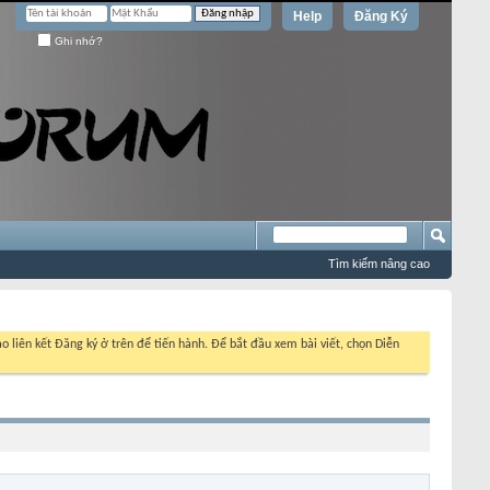
Help
Đăng Ký
Ghi nhớ?
Tìm kiếm nâng cao
o liên kết Đăng ký ở trên để tiến hành. Để bắt đầu xem bài viết, chọn Diễn