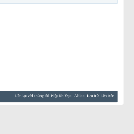
Liên lạc với chúng tôi
Hiệp Khí Đạo - Aikido
Lưu trữ
Lên trên