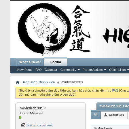
What's New?
Forum
New Posts
FAQ
Calendar
Community
Forum Actions
Quick Links
Danh sách Thành viên
minhxisd1301
Nếu đây là chuyến thăm đầu tiên của bạn, hãy chắc chắn kiểm tra
FAQ
bằng cá
đàn mà bạn muốn ghé thăm ở bên dưới.
minhxisd1301's Act
minhxisd1301
Junior Member
All
minhxisd1301
Tìm tất cả bài viết
No More Results