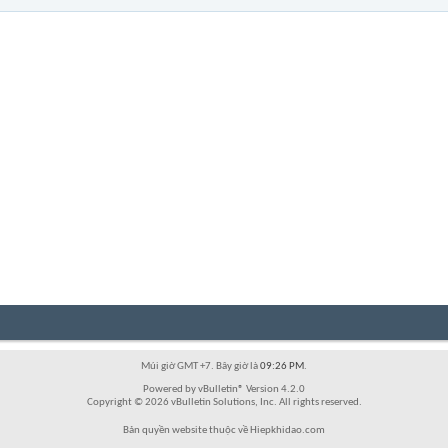
Múi giờ GMT +7. Bây giờ là
09:26 PM
.
Powered by vBulletin® Version 4.2.0
Copyright © 2026 vBulletin Solutions, Inc. All rights reserved.
Bản quyền website thuộc về Hiepkhidao.com