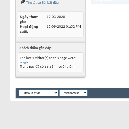
Tìm tất cả Bài bắt đầu
Ngày tham
12-03-2020
gia
Hoạt động
12-09-2022
01:32 PM
cuối
Khách thăm gần đây
The last 1 visitor(s) to this page were:
wago
Trang này đã có
88,834
người thăm