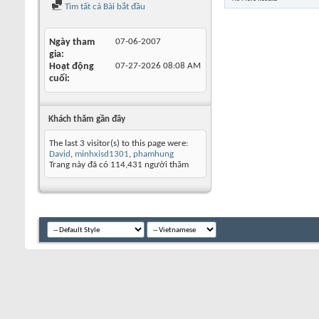
Tìm tất cả Bài bắt đầu
Ngày tham
07-06-2007
gia
Hoạt động
07-27-2026
08:08 AM
cuối
Khách thăm gần đây
The last 3 visitor(s) to this page were:
David
,
minhxisd1301
,
phamhung
Trang này đã có
114,431
người thăm