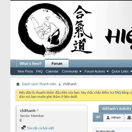
What's New?
Forum
New Posts
FAQ
Calendar
Community
Forum Actions
Quick Links
Danh sách Thành viên
chithanh
Nếu đây là chuyến thăm đầu tiên của bạn, hãy chắc chắn kiểm tra
FAQ
bằng cá
đàn mà bạn muốn ghé thăm ở bên dưới.
chithanh's Activity
chithanh
Senior Member
All
chithanh
Tìm tất cả bài viết
No More Results