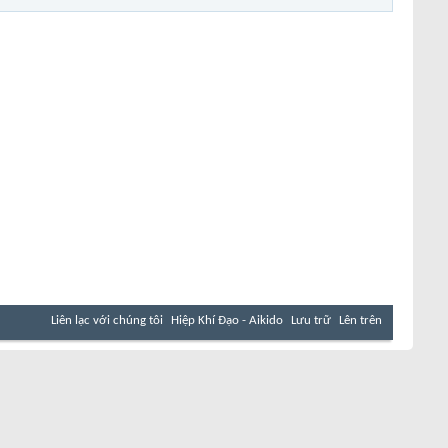
Liên lạc với chúng tôi
Hiệp Khí Đạo - Aikido
Lưu trữ
Lên trên