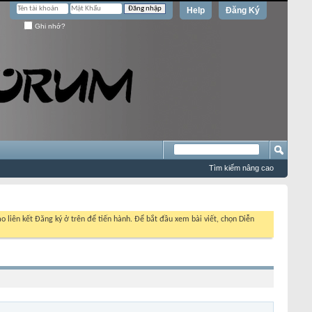
Help
Đăng Ký
Ghi nhớ?
Tìm kiếm nâng cao
o liên kết Đăng ký ở trên để tiến hành. Để bắt đầu xem bài viết, chọn Diễn