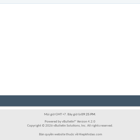
Múi giờ GMT +7. Bây giờ là
09:25 PM
.
Powered by vBulletin® Version 4.2.0
Copyright © 2026 vBulletin Solutions, Inc. All rights reserved.
Bản quyền website thuộc về Hiepkhidao.com