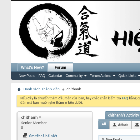
What's New?
Forum
New Posts
FAQ
Calendar
Community
Forum Actions
Quick Links
Danh sách Thành viên
chithanh
Nếu đây là chuyến thăm đầu tiên của bạn, hãy chắc chắn kiểm tra
FAQ
bằng cá
đàn mà bạn muốn ghé thăm ở bên dưới.
chithanh's Activity
chithanh
Senior Member
All
chithanh
Tìm tất cả bài viết
No More Results