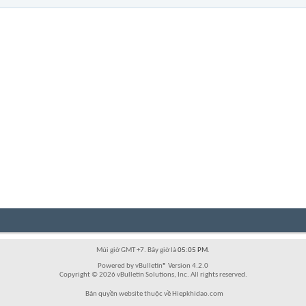
Múi giờ GMT +7. Bây giờ là
05:05 PM
.
Powered by vBulletin® Version 4.2.0
Copyright © 2026 vBulletin Solutions, Inc. All rights reserved.
Bản quyền website thuộc về Hiepkhidao.com