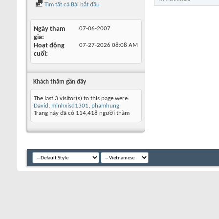
Tìm tất cả Bài bắt đầu
Ngày tham
07-06-2007
gia
Hoạt động
07-27-2026
08:08 AM
cuối
Khách thăm gần đây
The last 3 visitor(s) to this page were:
David
,
minhxisd1301
,
phamhung
Trang này đã có
114,418
người thăm