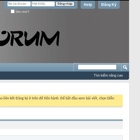
Help
Đăng Ký
Ghi nhớ?
Tìm kiếm nâng cao
o liên kết Đăng ký ở trên để tiến hành. Để bắt đầu xem bài viết, chọn Diễn