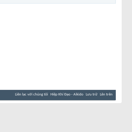
Liên lạc với chúng tôi
Hiệp Khí Đạo - Aikido
Lưu trữ
Lên trên