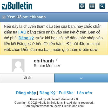
Xem Hồ sơ: chithanh
Nếu đây là chuyến thăm đầu tiên của bạn, hãy chắc chắn
kiểm tra
FAQ
bằng cách nhấn vào liên kết ở trên. Bạn có
thể phải
Đăng ký
trước khi bạn có thể đăng bài: nhấp vào
liên kết Đăng ký ở trên để tiến hành. Để bắt đầu xem bài
viết, chọn Diễn đàn mà bạn muốn ghé thăm ở bên dưới.
chithanh
Senior Member
Về tôi
...
Đăng nhập
Đăng Ký
Full Site
Lên trên
Powered by vBulletin® Version 4.2.0
Copyright © 2026 vBulletin Solutions, Inc. All rights reserved.
Bản quyền website thuộc về Hiepkhidao.com