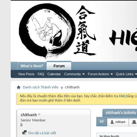
What's New?
Forum
New Posts
FAQ
Calendar
Community
Forum Actions
Quick Links
Danh sách Thành viên
chithanh
Nếu đây là chuyến thăm đầu tiên của bạn, hãy chắc chắn kiểm tra
FAQ
bằng cá
đàn mà bạn muốn ghé thăm ở bên dưới.
chithanh's Activity
chithanh
Senior Member
All
chithanh
Tìm tất cả bài viết
No More Results