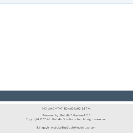
Múi giờ GMT +7. Bây giờ là
03:15 PM
.
Powered by vBulletin® Version 4.2.0
Copyright © 2026 vBulletin Solutions, Inc. All rights reserved.
Bản quyền website thuộc về Hiepkhidao.com