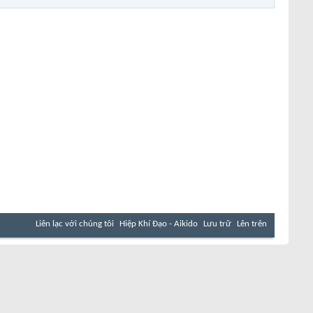
Liên lạc với chúng tôi
Hiệp Khí Đạo - Aikido
Lưu trữ
Lên trên