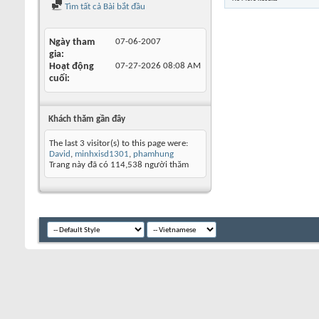
Tìm tất cả Bài bắt đầu
Ngày tham
07-06-2007
gia
Hoạt động
07-27-2026
08:08 AM
cuối
Khách thăm gần đây
The last 3 visitor(s) to this page were:
David
,
minhxisd1301
,
phamhung
Trang này đã có
114,538
người thăm