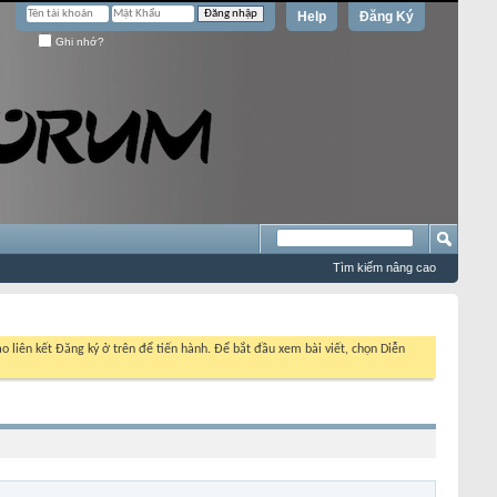
Help
Đăng Ký
Ghi nhớ?
Tìm kiếm nâng cao
o liên kết Đăng ký ở trên để tiến hành. Để bắt đầu xem bài viết, chọn Diễn