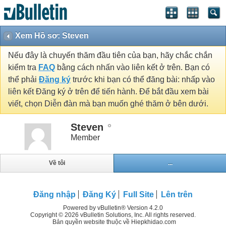
Xem Hồ sơ: Steven
Nếu đây là chuyến thăm đầu tiên của bạn, hãy chắc chắn
kiểm tra
FAQ
bằng cách nhấn vào liên kết ở trên. Bạn có
thể phải
Đăng ký
trước khi bạn có thể đăng bài: nhấp vào
liên kết Đăng ký ở trên để tiến hành. Để bắt đầu xem bài
viết, chọn Diễn đàn mà bạn muốn ghé thăm ở bên dưới.
Steven
Member
Về tôi
...
Đăng nhập
Đăng Ký
Full Site
Lên trên
Powered by vBulletin® Version 4.2.0
Copyright © 2026 vBulletin Solutions, Inc. All rights reserved.
Bản quyền website thuộc về Hiepkhidao.com