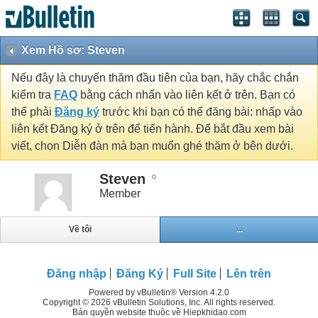
Xem Hồ sơ: Steven
Nếu đây là chuyến thăm đầu tiên của bạn, hãy chắc chắn
kiểm tra
FAQ
bằng cách nhấn vào liên kết ở trên. Bạn có
thể phải
Đăng ký
trước khi bạn có thể đăng bài: nhấp vào
liên kết Đăng ký ở trên để tiến hành. Để bắt đầu xem bài
viết, chọn Diễn đàn mà bạn muốn ghé thăm ở bên dưới.
Steven
Member
Về tôi
...
Đăng nhập
Đăng Ký
Full Site
Lên trên
Powered by vBulletin® Version 4.2.0
Copyright © 2026 vBulletin Solutions, Inc. All rights reserved.
Bản quyền website thuộc về Hiepkhidao.com