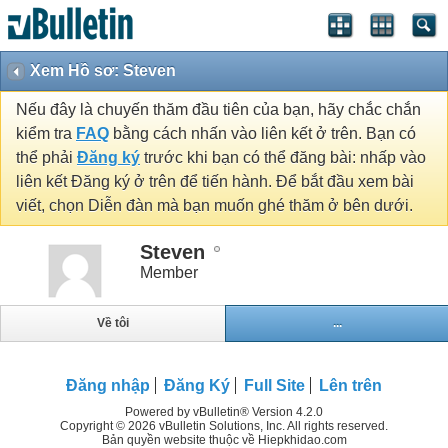
Xem Hồ sơ: Steven
Nếu đây là chuyến thăm đầu tiên của bạn, hãy chắc chắn
kiểm tra
FAQ
bằng cách nhấn vào liên kết ở trên. Bạn có
thể phải
Đăng ký
trước khi bạn có thể đăng bài: nhấp vào
liên kết Đăng ký ở trên để tiến hành. Để bắt đầu xem bài
viết, chọn Diễn đàn mà bạn muốn ghé thăm ở bên dưới.
Steven
Member
Về tôi
...
Đăng nhập
Đăng Ký
Full Site
Lên trên
Powered by vBulletin® Version 4.2.0
Copyright © 2026 vBulletin Solutions, Inc. All rights reserved.
Bản quyền website thuộc về Hiepkhidao.com