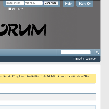
Help
Đăng Ký
Ghi nhớ?
Tìm kiếm nâng cao
o liên kết Đăng ký ở trên để tiến hành. Để bắt đầu xem bài viết, chọn Diễn