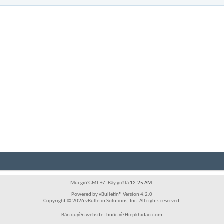
Múi giờ GMT +7. Bây giờ là
12:25 AM
.
Powered by vBulletin® Version 4.2.0
Copyright © 2026 vBulletin Solutions, Inc. All rights reserved.
Bản quyền website thuộc về Hiepkhidao.com