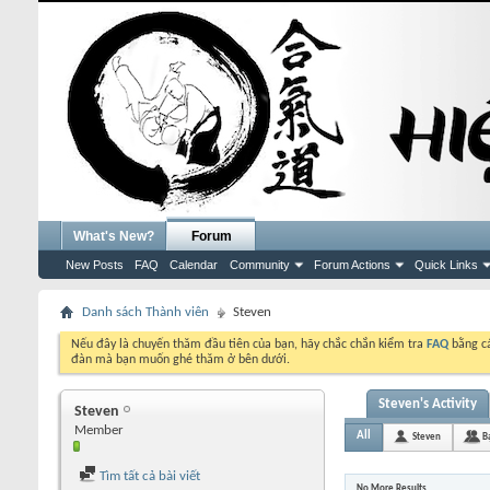
What's New?
Forum
New Posts
FAQ
Calendar
Community
Forum Actions
Quick Links
Danh sách Thành viên
Steven
Nếu đây là chuyến thăm đầu tiên của bạn, hãy chắc chắn kiểm tra
FAQ
bằng cá
đàn mà bạn muốn ghé thăm ở bên dưới.
Steven's Activity
Steven
Member
All
Steven
B
Tìm tất cả bài viết
No More Results