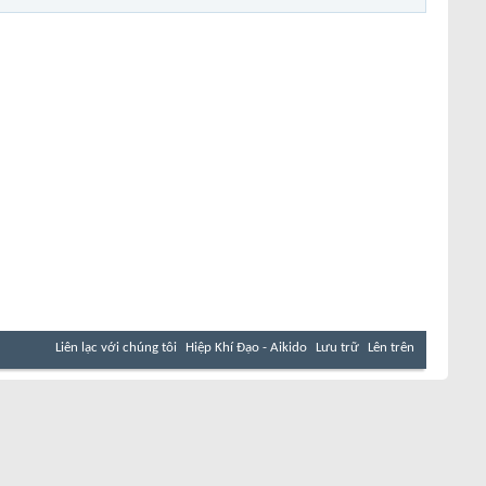
Liên lạc với chúng tôi
Hiệp Khí Đạo - Aikido
Lưu trữ
Lên trên