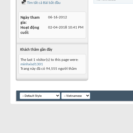
Tìm tất cả Bài bắt đầu
Ngày tham
06-16-2012
gia
Hoạt động
02-04-2018
10:41 PM
cuối
Khách thăm gần đây
The last 1 visitor(s) to this page were:
minhxisd1301
Trang này đã có
94,555
người thăm