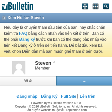
Xem Hồ sơ: Steven
Nếu đây là chuyến thăm đầu tiên của bạn, hãy chắc chắn
kiểm tra
FAQ
bằng cách nhấn vào liên kết ở trên. Bạn có
thể phải
Đăng ký
trước khi bạn có thể đăng bài: nhấp vào
liên kết Đăng ký ở trên để tiến hành. Để bắt đầu xem bài
viết, chọn Diễn đàn mà bạn muốn ghé thăm ở bên dưới.
Steven
Member
Về tôi
...
Đăng nhập
Đăng Ký
Full Site
Lên trên
Powered by vBulletin® Version 4.2.0
Copyright © 2026 vBulletin Solutions, Inc. All rights reserved.
Bản quyền website thuộc về Hiepkhidao.com