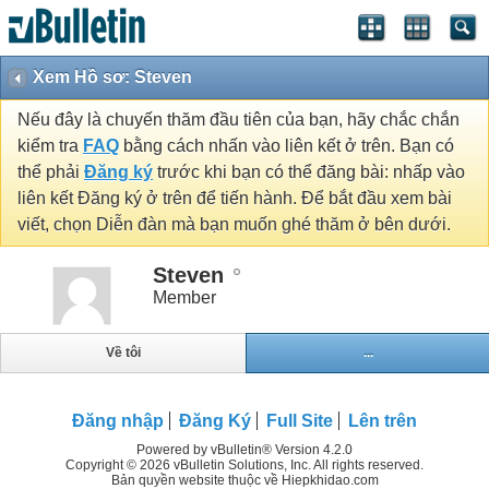
Xem Hồ sơ: Steven
Nếu đây là chuyến thăm đầu tiên của bạn, hãy chắc chắn
kiểm tra
FAQ
bằng cách nhấn vào liên kết ở trên. Bạn có
thể phải
Đăng ký
trước khi bạn có thể đăng bài: nhấp vào
liên kết Đăng ký ở trên để tiến hành. Để bắt đầu xem bài
viết, chọn Diễn đàn mà bạn muốn ghé thăm ở bên dưới.
Steven
Member
Về tôi
...
Đăng nhập
Đăng Ký
Full Site
Lên trên
Powered by vBulletin® Version 4.2.0
Copyright © 2026 vBulletin Solutions, Inc. All rights reserved.
Bản quyền website thuộc về Hiepkhidao.com