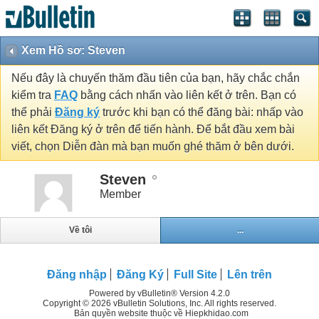
Xem Hồ sơ: Steven
Nếu đây là chuyến thăm đầu tiên của bạn, hãy chắc chắn
kiểm tra
FAQ
bằng cách nhấn vào liên kết ở trên. Bạn có
thể phải
Đăng ký
trước khi bạn có thể đăng bài: nhấp vào
liên kết Đăng ký ở trên để tiến hành. Để bắt đầu xem bài
viết, chọn Diễn đàn mà bạn muốn ghé thăm ở bên dưới.
Steven
Member
Về tôi
...
Đăng nhập
Đăng Ký
Full Site
Lên trên
Powered by vBulletin® Version 4.2.0
Copyright © 2026 vBulletin Solutions, Inc. All rights reserved.
Bản quyền website thuộc về Hiepkhidao.com