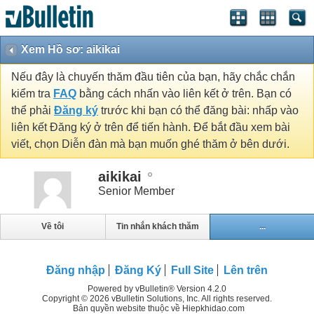
Xem Hồ sơ: aikikai
Nếu đây là chuyến thăm đầu tiên của bạn, hãy chắc chắn
kiểm tra
FAQ
bằng cách nhấn vào liên kết ở trên. Bạn có
thể phải
Đăng ký
trước khi bạn có thể đăng bài: nhấp vào
liên kết Đăng ký ở trên để tiến hành. Để bắt đầu xem bài
viết, chọn Diễn đàn mà bạn muốn ghé thăm ở bên dưới.
aikikai
Senior Member
Về tôi
Tin nhắn khách thăm
...
Đăng nhập
Đăng Ký
Full Site
Lên trên
Powered by vBulletin® Version 4.2.0
Copyright © 2026 vBulletin Solutions, Inc. All rights reserved.
Bản quyền website thuộc về Hiepkhidao.com