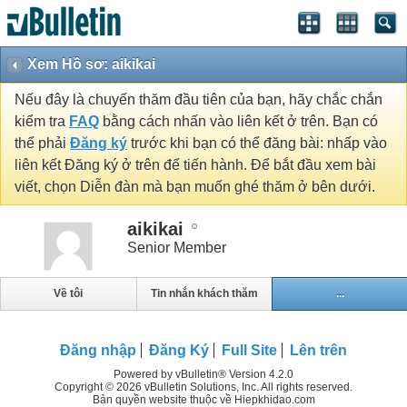
Xem Hồ sơ: aikikai
Nếu đây là chuyến thăm đầu tiên của bạn, hãy chắc chắn
kiểm tra
FAQ
bằng cách nhấn vào liên kết ở trên. Bạn có
thể phải
Đăng ký
trước khi bạn có thể đăng bài: nhấp vào
liên kết Đăng ký ở trên để tiến hành. Để bắt đầu xem bài
viết, chọn Diễn đàn mà bạn muốn ghé thăm ở bên dưới.
aikikai
Senior Member
Về tôi
Tin nhắn khách thăm
...
Đăng nhập
Đăng Ký
Full Site
Lên trên
Powered by vBulletin® Version 4.2.0
Copyright © 2026 vBulletin Solutions, Inc. All rights reserved.
Bản quyền website thuộc về Hiepkhidao.com