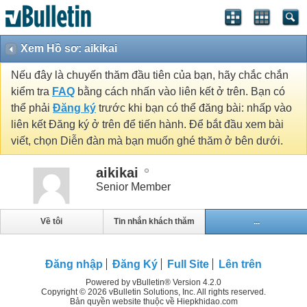
Xem Hồ sơ: aikikai
Nếu đây là chuyến thăm đầu tiên của bạn, hãy chắc chắn
kiểm tra
FAQ
bằng cách nhấn vào liên kết ở trên. Bạn có
thể phải
Đăng ký
trước khi bạn có thể đăng bài: nhấp vào
liên kết Đăng ký ở trên để tiến hành. Để bắt đầu xem bài
viết, chọn Diễn đàn mà bạn muốn ghé thăm ở bên dưới.
aikikai
Senior Member
Về tôi
Tin nhắn khách thăm
...
Đăng nhập
Đăng Ký
Full Site
Lên trên
Powered by vBulletin® Version 4.2.0
Copyright © 2026 vBulletin Solutions, Inc. All rights reserved.
Bản quyền website thuộc về Hiepkhidao.com