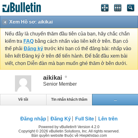
Xem Hồ sơ: aikikai
Nếu đây là chuyến thăm đầu tiên của bạn, hãy chắc chắn
kiểm tra
FAQ
bằng cách nhấn vào liên kết ở trên. Bạn có
thể phải
Đăng ký
trước khi bạn có thể đăng bài: nhấp vào
liên kết Đăng ký ở trên để tiến hành. Để bắt đầu xem bài
viết, chọn Diễn đàn mà bạn muốn ghé thăm ở bên dưới.
aikikai
Senior Member
Về tôi
Tin nhắn khách thăm
...
Đăng nhập
Đăng Ký
Full Site
Lên trên
Powered by vBulletin® Version 4.2.0
Copyright © 2026 vBulletin Solutions, Inc. All rights reserved.
Bản quyền website thuộc về Hiepkhidao.com