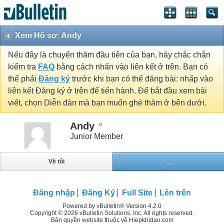
Xem Hồ sơ: Andy
Nếu đây là chuyến thăm đầu tiên của bạn, hãy chắc chắn
kiểm tra
FAQ
bằng cách nhấn vào liên kết ở trên. Bạn có
thể phải
Đăng ký
trước khi bạn có thể đăng bài: nhấp vào
liên kết Đăng ký ở trên để tiến hành. Để bắt đầu xem bài
viết, chọn Diễn đàn mà bạn muốn ghé thăm ở bên dưới.
Andy
Junior Member
Về tôi
...
Đăng nhập
Đăng Ký
Full Site
Lên trên
Powered by vBulletin® Version 4.2.0
Copyright © 2026 vBulletin Solutions, Inc. All rights reserved.
Bản quyền website thuộc về Hiepkhidao.com