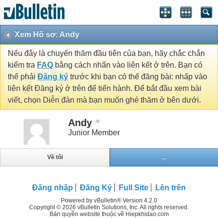
Xem Hồ sơ: Andy
Nếu đây là chuyến thăm đầu tiên của bạn, hãy chắc chắn
kiểm tra
FAQ
bằng cách nhấn vào liên kết ở trên. Bạn có
thể phải
Đăng ký
trước khi bạn có thể đăng bài: nhấp vào
liên kết Đăng ký ở trên để tiến hành. Để bắt đầu xem bài
viết, chọn Diễn đàn mà bạn muốn ghé thăm ở bên dưới.
Andy
Junior Member
Về tôi
...
Đăng nhập
Đăng Ký
Full Site
Lên trên
Powered by vBulletin® Version 4.2.0
Copyright © 2026 vBulletin Solutions, Inc. All rights reserved.
Bản quyền website thuộc về Hiepkhidao.com