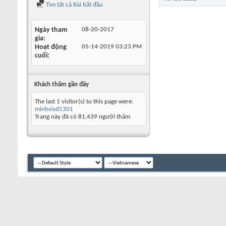
Tìm tất cả Bài bắt đầu
Ngày tham
08-20-2017
gia
Hoạt động
05-14-2019
03:23 PM
cuối
Khách thăm gần đây
The last 1 visitor(s) to this page were:
minhxisd1301
Trang này đã có
81,439
người thăm