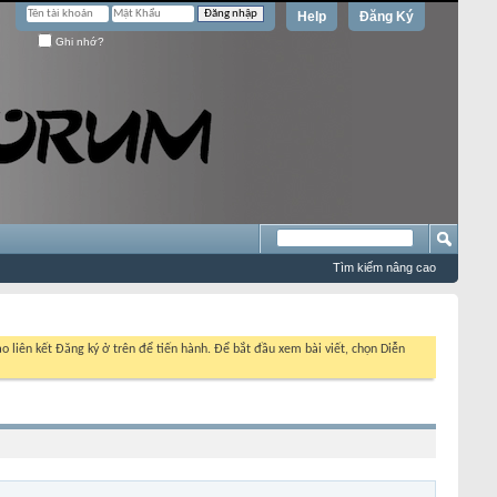
Help
Đăng Ký
Ghi nhớ?
Tìm kiếm nâng cao
o liên kết Đăng ký ở trên để tiến hành. Để bắt đầu xem bài viết, chọn Diễn