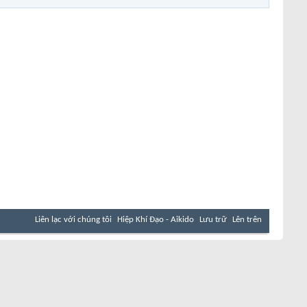
Liên lạc với chúng tôi
Hiệp Khí Đạo - Aikido
Lưu trữ
Lên trên