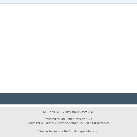
Múi giờ GMT +7. Bây giờ là
06:25 AM
.
Powered by vBulletin® Version 4.2.0
Copyright © 2026 vBulletin Solutions, Inc. All rights reserved.
Bản quyền website thuộc về Hiepkhidao.com