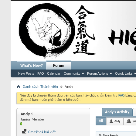
What's New?
Forum
New Posts
FAQ
Calendar
Community
Forum Actions
Quick Links
Danh sách Thành viên
Andy
Nếu đây là chuyến thăm đầu tiên của bạn, hãy chắc chắn kiểm tra
FAQ
bằng cá
đàn mà bạn muốn ghé thăm ở bên dưới.
Andy's Activity
Andy
Junior Member
All
Andy
Bạn
Tìm tất cả bài viết
No More Results