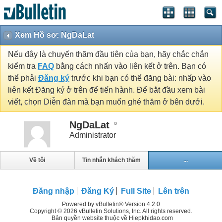
Xem Hồ sơ: NgDaLat
Nếu đây là chuyến thăm đầu tiên của bạn, hãy chắc chắn
kiểm tra
FAQ
bằng cách nhấn vào liên kết ở trên. Bạn có
thể phải
Đăng ký
trước khi bạn có thể đăng bài: nhấp vào
liên kết Đăng ký ở trên để tiến hành. Để bắt đầu xem bài
viết, chọn Diễn đàn mà bạn muốn ghé thăm ở bên dưới.
NgDaLat
Administrator
Về tôi
Tin nhắn khách thăm
...
Đăng nhập
Đăng Ký
Full Site
Lên trên
Powered by vBulletin® Version 4.2.0
Copyright © 2026 vBulletin Solutions, Inc. All rights reserved.
Bản quyền website thuộc về Hiepkhidao.com