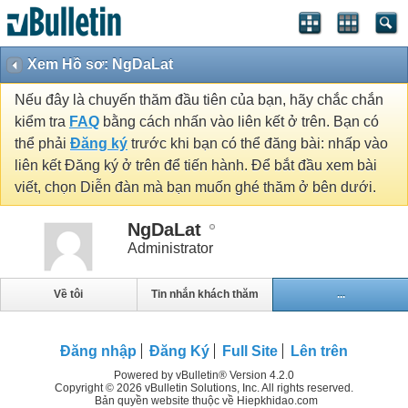
Xem Hồ sơ: NgDaLat
Nếu đây là chuyến thăm đầu tiên của bạn, hãy chắc chắn
kiểm tra
FAQ
bằng cách nhấn vào liên kết ở trên. Bạn có
thể phải
Đăng ký
trước khi bạn có thể đăng bài: nhấp vào
liên kết Đăng ký ở trên để tiến hành. Để bắt đầu xem bài
viết, chọn Diễn đàn mà bạn muốn ghé thăm ở bên dưới.
NgDaLat
Administrator
Về tôi
Tin nhắn khách thăm
...
Đăng nhập
Đăng Ký
Full Site
Lên trên
Powered by vBulletin® Version 4.2.0
Copyright © 2026 vBulletin Solutions, Inc. All rights reserved.
Bản quyền website thuộc về Hiepkhidao.com