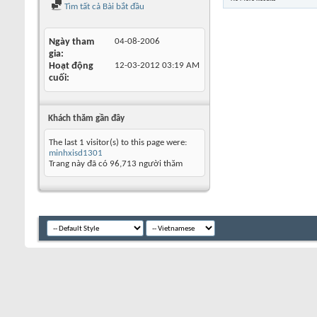
Tìm tất cả Bài bắt đầu
Ngày tham
04-08-2006
gia
Hoạt động
12-03-2012
03:19 AM
cuối
Khách thăm gần đây
The last 1 visitor(s) to this page were:
minhxisd1301
Trang này đã có
96,713
người thăm