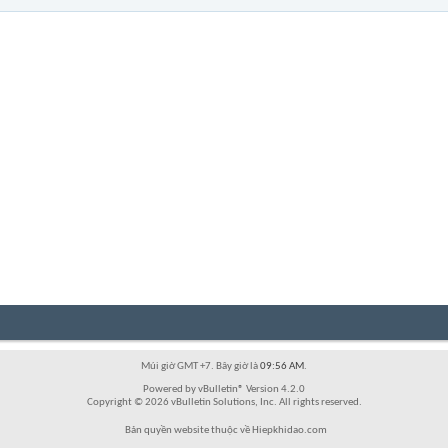
Múi giờ GMT +7. Bây giờ là
09:56 AM
.
Powered by vBulletin® Version 4.2.0
Copyright © 2026 vBulletin Solutions, Inc. All rights reserved.
Bản quyền website thuộc về Hiepkhidao.com