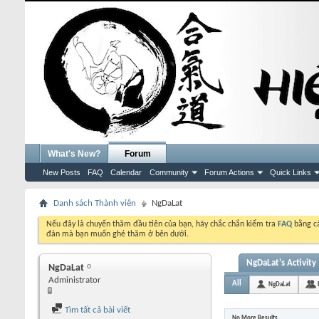
What's New?
Forum
New Posts
FAQ
Calendar
Community
Forum Actions
Quick Links
Danh sách Thành viên
NgDaLat
Nếu đây là chuyến thăm đầu tiên của bạn, hãy chắc chắn kiểm tra
FAQ
bằng cá
đàn mà bạn muốn ghé thăm ở bên dưới.
NgDaLat's Activity
NgDaLat
Administrator
All
NgDaLat
Tìm tất cả bài viết
No More Results