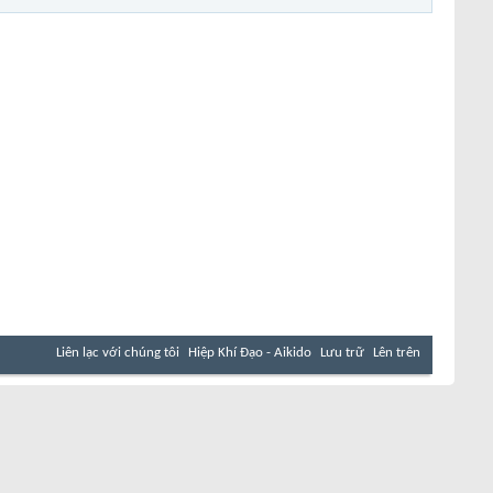
Liên lạc với chúng tôi
Hiệp Khí Đạo - Aikido
Lưu trữ
Lên trên