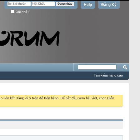
Help
Đăng Ký
Ghi nhớ?
Tìm kiếm nâng cao
o liên kết Đăng ký ở trên để tiến hành. Để bắt đầu xem bài viết, chọn Diễn