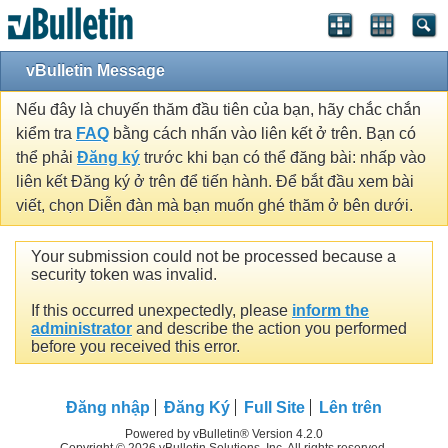
vBulletin Message
Nếu đây là chuyến thăm đầu tiên của bạn, hãy chắc chắn
kiểm tra
FAQ
bằng cách nhấn vào liên kết ở trên. Bạn có
thể phải
Đăng ký
trước khi bạn có thể đăng bài: nhấp vào
liên kết Đăng ký ở trên để tiến hành. Để bắt đầu xem bài
viết, chọn Diễn đàn mà bạn muốn ghé thăm ở bên dưới.
Your submission could not be processed because a
security token was invalid.
If this occurred unexpectedly, please
inform the
administrator
and describe the action you performed
before you received this error.
Đăng nhập
Đăng Ký
Full Site
Lên trên
Powered by vBulletin® Version 4.2.0
Copyright © 2026 vBulletin Solutions, Inc. All rights reserved.