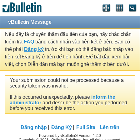
vBulletin Message
Nếu đây là chuyến thăm đầu tiên của bạn, hãy chắc chắn
kiểm tra
FAQ
bằng cách nhấn vào liên kết ở trên. Bạn có
thể phải
Đăng ký
trước khi bạn có thể đăng bài: nhấp vào
liên kết Đăng ký ở trên để tiến hành. Để bắt đầu xem bài
viết, chọn Diễn đàn mà bạn muốn ghé thăm ở bên dưới.
Your submission could not be processed because a
security token was invalid.
If this occurred unexpectedly, please
inform the
administrator
and describe the action you performed
before you received this error.
Đăng nhập
Đăng Ký
Full Site
Lên trên
Powered by vBulletin® Version 4.2.0
Copyright © 2026 vBulletin Solutions, Inc. All rights reserved.