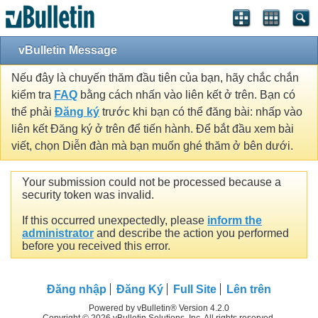
vBulletin Message
Nếu đây là chuyến thăm đầu tiên của bạn, hãy chắc chắn
kiểm tra
FAQ
bằng cách nhấn vào liên kết ở trên. Bạn có
thể phải
Đăng ký
trước khi bạn có thể đăng bài: nhấp vào
liên kết Đăng ký ở trên để tiến hành. Để bắt đầu xem bài
viết, chọn Diễn đàn mà bạn muốn ghé thăm ở bên dưới.
Your submission could not be processed because a
security token was invalid.
If this occurred unexpectedly, please
inform the
administrator
and describe the action you performed
before you received this error.
Đăng nhập
Đăng Ký
Full Site
Lên trên
Powered by vBulletin® Version 4.2.0
Copyright © 2026 vBulletin Solutions, Inc. All rights reserved.