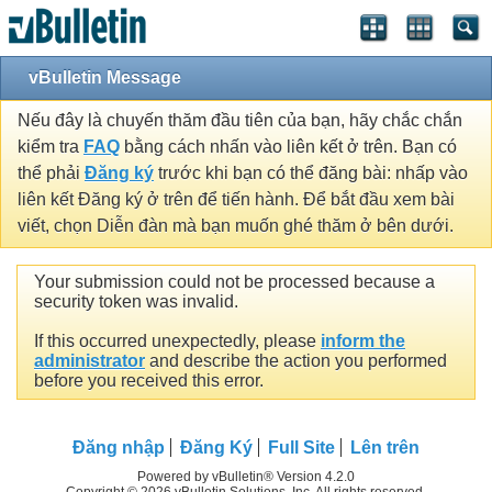
vBulletin Message
Nếu đây là chuyến thăm đầu tiên của bạn, hãy chắc chắn
kiểm tra
FAQ
bằng cách nhấn vào liên kết ở trên. Bạn có
thể phải
Đăng ký
trước khi bạn có thể đăng bài: nhấp vào
liên kết Đăng ký ở trên để tiến hành. Để bắt đầu xem bài
viết, chọn Diễn đàn mà bạn muốn ghé thăm ở bên dưới.
Your submission could not be processed because a
security token was invalid.
If this occurred unexpectedly, please
inform the
administrator
and describe the action you performed
before you received this error.
Đăng nhập
Đăng Ký
Full Site
Lên trên
Powered by vBulletin® Version 4.2.0
Copyright © 2026 vBulletin Solutions, Inc. All rights reserved.