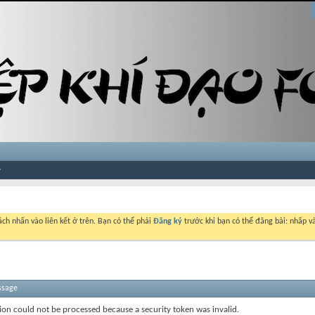
ch nhấn vào liên kết ở trên. Bạn có thể phải
Đăng ký
trước khi bạn có thể đăng bài: nhấp và
ssage
ion could not be processed because a security token was invalid.