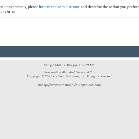
red unexpectedly, please
inform the administrator
and describe the action you perfo
this error.
Múi giờ GMT +7. Bây giờ là
02:29 AM
.
Powered by vBulletin® Version 4.2.0
Copyright © 2026 vBulletin Solutions, Inc. All rights reserved.
Bản quyền website thuộc về Hiepkhidao.com