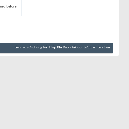
rmed before
Liên lạc với chúng tôi
Hiệp Khí Đạo - Aikido
Lưu trữ
Lên trên