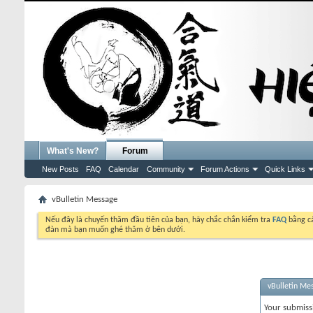
What's New?
Forum
New Posts
FAQ
Calendar
Community
Forum Actions
Quick Links
vBulletin Message
Nếu đây là chuyến thăm đầu tiên của bạn, hãy chắc chắn kiểm tra
FAQ
bằng cá
đàn mà bạn muốn ghé thăm ở bên dưới.
vBulletin Me
Your submiss