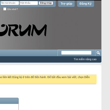
Trợ giúp
Đăng Ký
Ghi nhớ?
Tìm kiếm nâng cao
o liên kết Đăng ký ở trên để tiến hành. Để bắt đầu xem bài viết, chọn Diễn