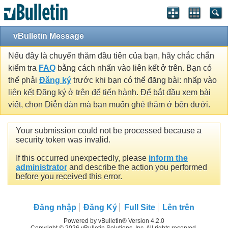
vBulletin Message
Nếu đây là chuyến thăm đầu tiên của bạn, hãy chắc chắn
kiểm tra
FAQ
bằng cách nhấn vào liên kết ở trên. Bạn có
thể phải
Đăng ký
trước khi bạn có thể đăng bài: nhấp vào
liên kết Đăng ký ở trên để tiến hành. Để bắt đầu xem bài
viết, chọn Diễn đàn mà bạn muốn ghé thăm ở bên dưới.
Your submission could not be processed because a
security token was invalid.
If this occurred unexpectedly, please
inform the
administrator
and describe the action you performed
before you received this error.
Đăng nhập
Đăng Ký
Full Site
Lên trên
Powered by vBulletin® Version 4.2.0
Copyright © 2026 vBulletin Solutions, Inc. All rights reserved.