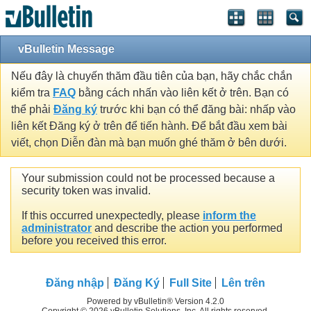
vBulletin Message
Nếu đây là chuyến thăm đầu tiên của bạn, hãy chắc chắn
kiểm tra
FAQ
bằng cách nhấn vào liên kết ở trên. Bạn có
thể phải
Đăng ký
trước khi bạn có thể đăng bài: nhấp vào
liên kết Đăng ký ở trên để tiến hành. Để bắt đầu xem bài
viết, chọn Diễn đàn mà bạn muốn ghé thăm ở bên dưới.
Your submission could not be processed because a
security token was invalid.
If this occurred unexpectedly, please
inform the
administrator
and describe the action you performed
before you received this error.
Đăng nhập
Đăng Ký
Full Site
Lên trên
Powered by vBulletin® Version 4.2.0
Copyright © 2026 vBulletin Solutions, Inc. All rights reserved.