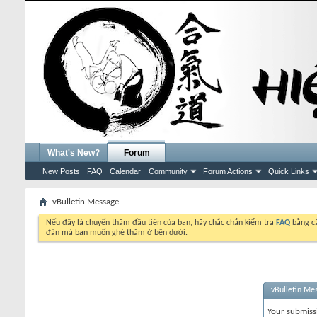
What's New?
Forum
New Posts
FAQ
Calendar
Community
Forum Actions
Quick Links
vBulletin Message
Nếu đây là chuyến thăm đầu tiên của bạn, hãy chắc chắn kiểm tra
FAQ
bằng cá
đàn mà bạn muốn ghé thăm ở bên dưới.
vBulletin Me
Your submiss