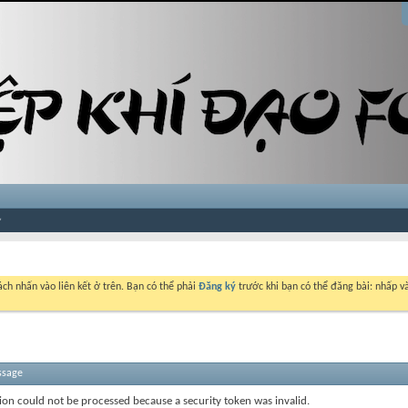
ch nhấn vào liên kết ở trên. Bạn có thể phải
Đăng ký
trước khi bạn có thể đăng bài: nhấp và
ssage
ion could not be processed because a security token was invalid.