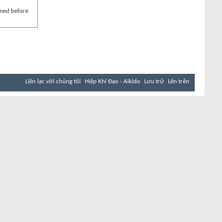
rmed before
Liên lạc với chúng tôi
Hiệp Khí Đạo - Aikido
Lưu trữ
Lên trên