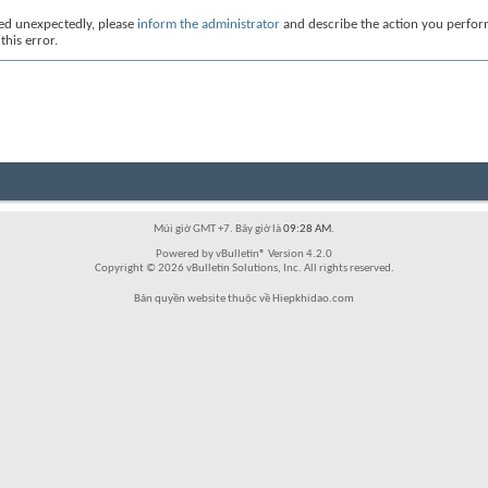
red unexpectedly, please
inform the administrator
and describe the action you perfo
this error.
Múi giờ GMT +7. Bây giờ là
09:28 AM
.
Powered by vBulletin® Version 4.2.0
Copyright © 2026 vBulletin Solutions, Inc. All rights reserved.
Bản quyền website thuộc về Hiepkhidao.com