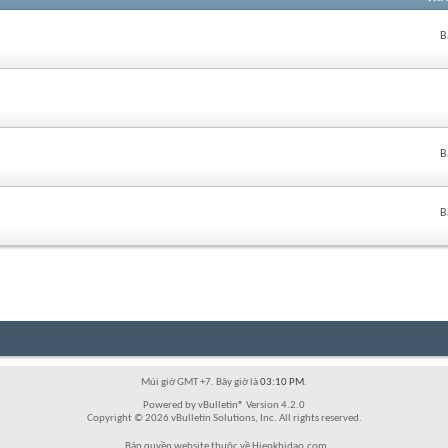
B
B
B
Múi giờ GMT +7. Bây giờ là
03:10 PM
.
Powered by vBulletin® Version 4.2.0
Copyright © 2026 vBulletin Solutions, Inc. All rights reserved.
Bản quyền website thuộc về Hiepkhidao.com