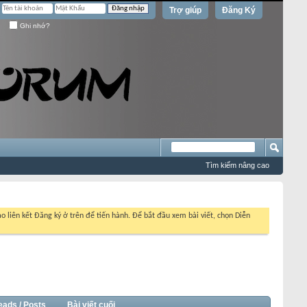
Trợ giúp
Đăng Ký
Ghi nhớ?
Tìm kiếm nâng cao
o liên kết Đăng ký ở trên để tiến hành. Để bắt đầu xem bài viết, chọn Diễn
eads / Posts
Bài viết cuối