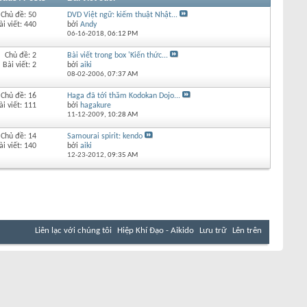
Chủ đề: 50
DVD Việt ngữ: kiếm thuật Nhật...
ài viết: 440
bởi
Andy
06-16-2018,
06:12 PM
Chủ đề: 2
Bài viết trong box 'Kiến thức...
Bài viết: 2
bởi
aiki
08-02-2006,
07:37 AM
Chủ đề: 16
Haga đã tới thăm Kodokan Dojo...
ài viết: 111
bởi
hagakure
11-12-2009,
10:28 AM
Chủ đề: 14
Samourai spirit: kendo
ài viết: 140
bởi
aiki
12-23-2012,
09:35 AM
Liên lạc với chúng tôi
Hiệp Khí Đạo - Aikido
Lưu trữ
Lên trên