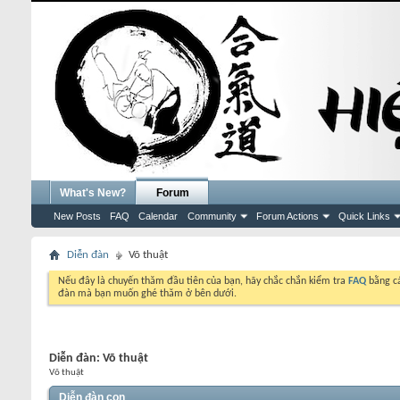
What's New?
Forum
New Posts
FAQ
Calendar
Community
Forum Actions
Quick Links
Diễn đàn
Võ thuật
Nếu đây là chuyến thăm đầu tiên của bạn, hãy chắc chắn kiểm tra
FAQ
bằng cá
đàn mà bạn muốn ghé thăm ở bên dưới.
Diễn đàn:
Võ thuật
Võ thuật
Diễn đàn con