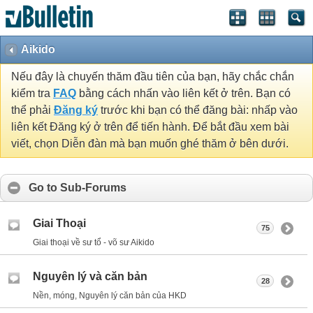
Aikido
Nếu đây là chuyến thăm đầu tiên của bạn, hãy chắc chắn
kiểm tra
FAQ
bằng cách nhấn vào liên kết ở trên. Bạn có
thể phải
Đăng ký
trước khi bạn có thể đăng bài: nhấp vào
liên kết Đăng ký ở trên để tiến hành. Để bắt đầu xem bài
viết, chọn Diễn đàn mà bạn muốn ghé thăm ở bên dưới.
Go to Sub-Forums
Giai Thoại
75
Giai thoại về sư tổ - võ sư Aikido
Nguyên lý và căn bản
28
Nền, móng, Nguyên lý căn bản của HKD