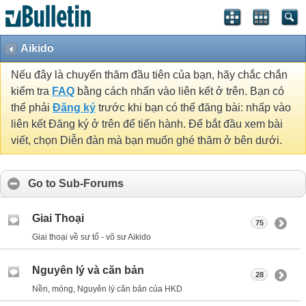
Aikido
Nếu đây là chuyến thăm đầu tiên của bạn, hãy chắc chắn
kiểm tra
FAQ
bằng cách nhấn vào liên kết ở trên. Bạn có
thể phải
Đăng ký
trước khi bạn có thể đăng bài: nhấp vào
liên kết Đăng ký ở trên để tiến hành. Để bắt đầu xem bài
viết, chọn Diễn đàn mà bạn muốn ghé thăm ở bên dưới.
Go to Sub-Forums
Giai Thoại
75
Giai thoại về sư tổ - võ sư Aikido
Nguyên lý và căn bản
28
Nền, móng, Nguyên lý căn bản của HKD