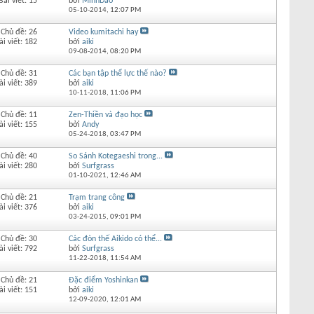
Bài viết: 15
bởi
MinhDao
05-10-2014,
12:07 PM
Chủ đề: 26
Video kumitachi hay
ài viết: 182
bởi
aiki
09-08-2014,
08:20 PM
Chủ đề: 31
Các bạn tập thể lực thế nào?
ài viết: 389
bởi
aiki
10-11-2018,
11:06 PM
Chủ đề: 11
Zen-Thiền và đạo học
ài viết: 155
bởi
Andy
05-24-2018,
03:47 PM
Chủ đề: 40
So Sánh Kotegaeshi trong...
ài viết: 280
bởi
Surfgrass
01-10-2021,
12:46 AM
Chủ đề: 21
Trạm trang công
ài viết: 376
bởi
aiki
03-24-2015,
09:01 PM
Chủ đề: 30
Các đòn thế Aikido có thể...
ài viết: 792
bởi
Surfgrass
11-22-2018,
11:54 AM
Chủ đề: 21
Đặc điểm Yoshinkan
ài viết: 151
bởi
aiki
12-09-2020,
12:01 AM