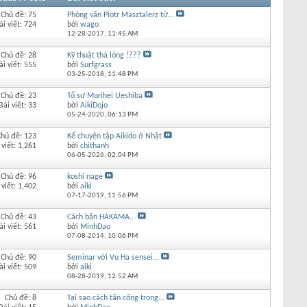
Chủ đề: 75
Phỏng vấn Piotr Masztalerz từ...
ài viết: 724
bởi
wago
12-28-2017,
11:45 AM
Chủ đề: 28
Kỹ thuật thả lỏng !???
ài viết: 555
bởi
Surfgrass
03-25-2018,
11:48 PM
Chủ đề: 23
Tổ sư Morihei Ueshiba
Bài viết: 33
bởi
AikiDojo
05-24-2020,
06:13 PM
Chủ đề: 123
Kể chuyện tập Aikido ở Nhật
 viết: 1,261
bởi
chithanh
06-05-2026,
02:04 PM
Chủ đề: 96
koshi nage
 viết: 1,402
bởi
aiki
07-17-2019,
11:56 PM
Chủ đề: 43
Cách bận HAKAMA...
ài viết: 561
bởi
MinhDao
07-08-2014,
10:06 PM
Chủ đề: 90
Seminar với Vu Ha sensei...
ài viết: 509
bởi
aiki
08-28-2019,
12:52 AM
Chủ đề: 8
Tại sao cách tấn công trong...