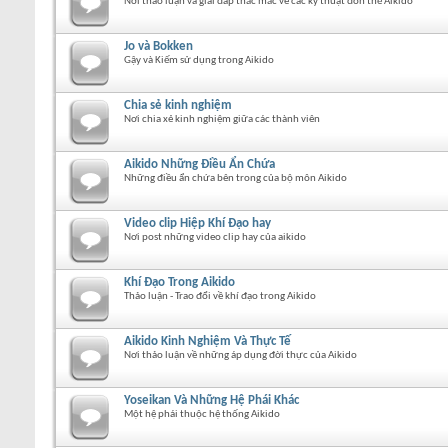
Nơi thảo luận và giải đáp thắc mắc về các kỹ thuật đòn thế Aikido
Jo và Bokken
Gậy và Kiếm sử dụng trong Aikido
Chia sẻ kinh nghiệm
Nơi chia xẻ kinh nghiệm giữa các thành viên
Aikido Những Điều Ẩn Chứa
Những điều ẩn chứa bên trong của bộ môn Aikido
Video clip Hiệp Khí Đạo hay
Nơi post những video clip hay của aikido
Khí Đạo Trong Aikido
Thảo luận - Trao đổi về khí đạo trong Aikido
Aikido Kinh Nghiệm Và Thực Tế
Nơi thảo luận về những áp dụng đời thực của Aikido
Yoseikan Và Những Hệ Phái Khác
Một hệ phái thuộc hệ thống Aikido