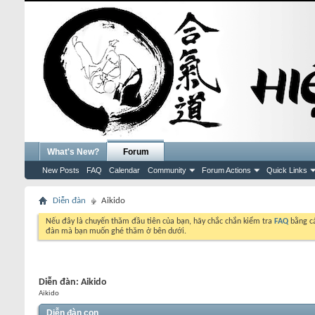
What's New?
Forum
New Posts
FAQ
Calendar
Community
Forum Actions
Quick Links
Diễn đàn
Aikido
Nếu đây là chuyến thăm đầu tiên của bạn, hãy chắc chắn kiểm tra
FAQ
bằng cá
đàn mà bạn muốn ghé thăm ở bên dưới.
Diễn đàn:
Aikido
Aikido
Diễn đàn con