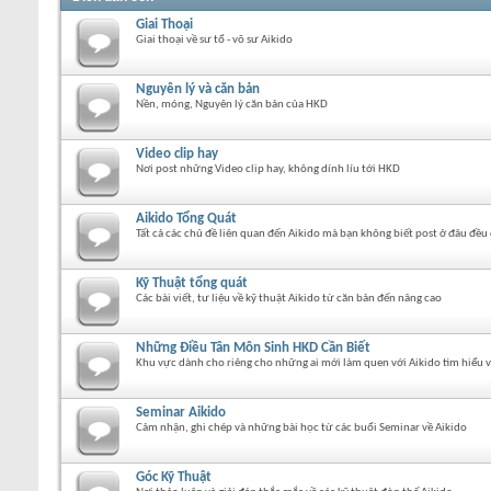
Giai Thoại
Giai thoại về sư tổ - võ sư Aikido
Nguyên lý và căn bản
Nền, móng, Nguyên lý căn bản của HKD
Video clip hay
Nơi post những Video clip hay, không dính líu tới HKD
Aikido Tổng Quát
Tất cả các chủ đề liên quan đến Aikido mà bạn không biết post ở đâu đều 
Kỹ Thuật tổng quát
Các bài viết, tư liệu về kỹ thuật Aikido từ căn bản đến nâng cao
Những Điều Tân Môn Sinh HKD Cần Biết
Khu vực dành cho riêng cho những ai mới làm quen với Aikido tìm hiểu về
Seminar Aikido
Cảm nhận, ghi chép và những bài học từ các buổi Seminar về Aikido
Góc Kỹ Thuật