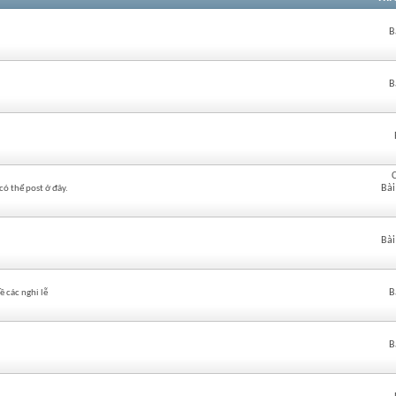
B
B
Bài
có thể post ở đây.
Bài
B
 các nghi lễ
B