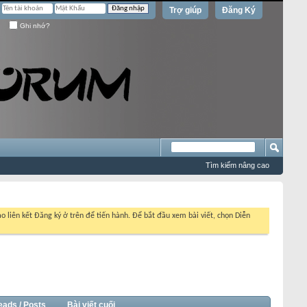
Trợ giúp
Đăng Ký
Ghi nhớ?
Tìm kiếm nâng cao
o liên kết Đăng ký ở trên để tiến hành. Để bắt đầu xem bài viết, chọn Diễn
eads / Posts
Bài viết cuối