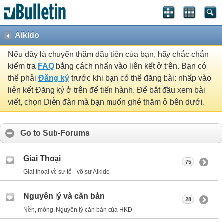
Aikido
Nếu đây là chuyến thăm đầu tiên của bạn, hãy chắc chắn
kiểm tra
FAQ
bằng cách nhấn vào liên kết ở trên. Bạn có
thể phải
Đăng ký
trước khi bạn có thể đăng bài: nhấp vào
liên kết Đăng ký ở trên để tiến hành. Để bắt đầu xem bài
viết, chọn Diễn đàn mà bạn muốn ghé thăm ở bên dưới.
Go to Sub-Forums
Giai Thoại
75
Giai thoại về sư tổ - võ sư Aikido
Nguyên lý và căn bản
28
Nền, móng, Nguyên lý căn bản của HKD